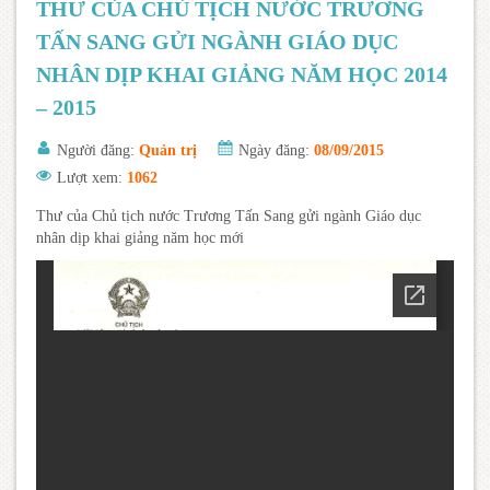
THƯ CỦA CHỦ TỊCH NƯỚC TRƯƠNG
TẤN SANG GỬI NGÀNH GIÁO DỤC
NHÂN DỊP KHAI GIẢNG NĂM HỌC 2014
– 2015
Người đăng:
Quản trị
Ngày đăng:
08/09/2015
Lượt xem:
1062
Thư của Chủ tịch nước Trương Tấn Sang gửi ngành Giáo dục
nhân dịp khai giảng năm học mới