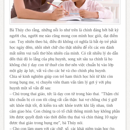
Bà Thúy cho rằng, những nỗi lo như trên là chính đáng bởi bất kỳ
người cha, người mẹ nào cũng mong con mình học giỏi, đạt điểm
cao. Tuy nhiên theo bà, điều đó không có nghĩa là bắt ép trẻ phải
học ngày đêm, nhồi nhét chữ cho thật nhiều để rồi các em đánh
mất niềm vui tuổi thơ hồn nhiên của mình. Có rất nhiều lý do dẫn
đến thái độ lo lắng của phụ huynh, song xét sâu xa chính là họ
không chú ý dạy con từ thuở còn thơ nên việc chuẩn bị vào lớp
một gây áp lực, vất vả cho các bé và cho chính phụ huynh.
Chia sẻ kinh nghiệm giúp con trẻ ham thích học hỏi từ khi còn
trong bụng mẹ, vị chuyên viên tham vấn tâm lý gợi ý với phụ
huynh một số vấn đề sau:
– Chú trọng thai giáo, tức là dạy con từ trong bào thai. “Thậm chí
khi chuẩn bị có con tôi cũng rất cẩn thận: hai vợ chồng chú ý giữ
sức khỏe thật tốt, đi kiểm tra sức khỏe trước khi lấy nhau, tình
cảm giao hòa. Con chúng ta có tố chất thông minh hay không phần
lớn được quyết định vào thời điểm thụ thai và chín tháng 10 ngày
được thai giáo trong bụng mẹ”, bà Thúy nói.
– Cho con làm quen với các chữ, số, các khái niệm toán học (to,