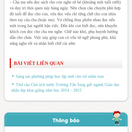
– Cha mẹ nên đọc sách cho con nghe từ bé (khoảng một tuổi rưỡi)
và duy trì thói quen này hàng ngày. Nên chọn câu chuyện phù hợp
độ tuổi để đọc cho con, vừa đọc vừa chỉ từng chữ cho con nhìn
theo tay của cha (hoặc mẹ). Vợ chồng thay phiên nhau đọc nếu
một trong hai người bận việc. Đến khi con biết đọc, nên khuyến
khích con đọc cho cha mẹ nghe. Chữ nào khó, phụ huynh hướng
dẫn cho cháu. Việc này giúp con có vốn từ ngữ phong phú, khả
năng nghe tốt và nhận biết chữ cái sớm.
BÀI VIẾT LIÊN QUAN
Sáng tạo phương pháp học tập mới cho trẻ mầm non
Thư của Chủ tịch nước Trương Tấn Sang gửi ngành Giáo dục
nhân dịp khai giảng năm học 2014 – 2015
Thông báo