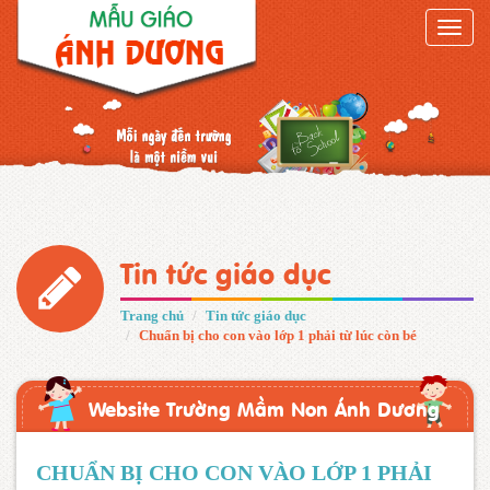
Toggle
naviga
Tin tức giáo dục
Trang chủ
Tin tức giáo dục
Chuẩn bị cho con vào lớp 1 phải từ lúc còn bé
Website Trường Mầm Non Ánh Dương
CHUẨN BỊ CHO CON VÀO LỚP 1 PHẢI