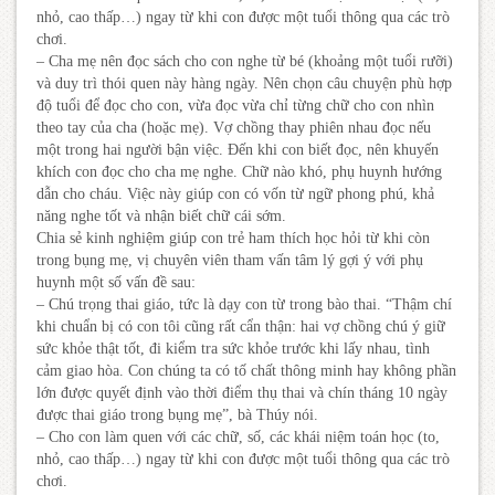
nhỏ, cao thấp…) ngay từ khi con được một tuổi thông qua các trò
chơi.
– Cha mẹ nên đọc sách cho con nghe từ bé (khoảng một tuổi rưỡi)
và duy trì thói quen này hàng ngày. Nên chọn câu chuyện phù hợp
độ tuổi để đọc cho con, vừa đọc vừa chỉ từng chữ cho con nhìn
theo tay của cha (hoặc mẹ). Vợ chồng thay phiên nhau đọc nếu
một trong hai người bận việc. Đến khi con biết đọc, nên khuyến
khích con đọc cho cha mẹ nghe. Chữ nào khó, phụ huynh hướng
dẫn cho cháu. Việc này giúp con có vốn từ ngữ phong phú, khả
năng nghe tốt và nhận biết chữ cái sớm.
Chia sẻ kinh nghiệm giúp con trẻ ham thích học hỏi từ khi còn
trong bụng mẹ, vị chuyên viên tham vấn tâm lý gợi ý với phụ
huynh một số vấn đề sau:
– Chú trọng thai giáo, tức là dạy con từ trong bào thai. “Thậm chí
khi chuẩn bị có con tôi cũng rất cẩn thận: hai vợ chồng chú ý giữ
sức khỏe thật tốt, đi kiểm tra sức khỏe trước khi lấy nhau, tình
cảm giao hòa. Con chúng ta có tố chất thông minh hay không phần
lớn được quyết định vào thời điểm thụ thai và chín tháng 10 ngày
được thai giáo trong bụng mẹ”, bà Thúy nói.
– Cho con làm quen với các chữ, số, các khái niệm toán học (to,
nhỏ, cao thấp…) ngay từ khi con được một tuổi thông qua các trò
chơi.