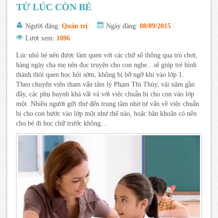
TỪ LÚC CÒN BÉ
Người đăng:
Quản trị
Ngày đăng:
08/09/2015
Lượt xem:
1096
Lúc nhỏ bé nên được làm quen với các chữ số thông qua trò chơi,
hàng ngày cha mẹ nên đọc truyện cho con nghe…sẽ giúp trẻ hình
thành thói quen học hỏi sớm, không bị bỡ ngỡ khi vào lớp 1.
Theo chuyên viên tham vấn tâm lý Phạm Thị Thúy, vài năm gần
đây, các phụ huynh khá vất vả với việc chuẩn bị cho con vào lớp
một. Nhiều người gửi thư đến trung tâm nhờ tư vấn về việc chuẩn
bị cho con bước vào lớp một như thế nào, hoặc băn khoăn có nên
cho bé đi học chữ trước không…