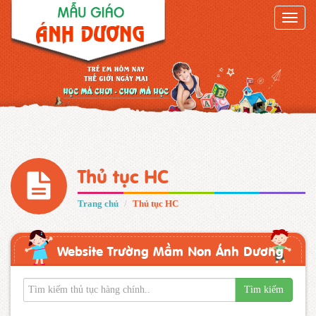
Toggle
naviga
Thủ tục HC
Trang chủ
Thủ tục HC
Website Trường Mầm Non Ánh Dương
Tìm kiếm