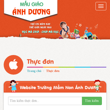
Toggle
naviga
Thực đơn
Trang chủ
Thực đơn
Website Trường Mầm Non Ánh Dương
Tìm kiếm