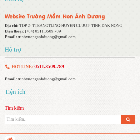
Website Trường Mầm Non Ánh Dương
Địa chỉ:
TDP 2- TTEANGTLING-HUYEN CU JUT- TINH DAK NONG
Điện thoại:
(+84) 0511.3509.789
Email:
trinhvuonganhduong@gmail.com
Hỗ trợ
0511.3509.789
HOTLINE:
Email:
trinhvuonganhduong@gmail.com
Tiện ích
Tìm kiếm