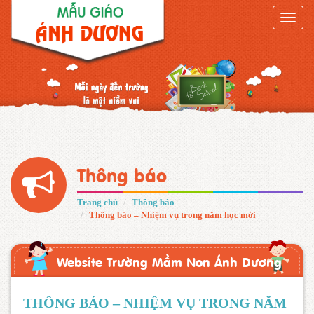
Toggle
naviga
Thông báo
Trang chủ
Thông báo
Thông báo – Nhiệm vụ trong năm học mới
Website Trường Mầm Non Ánh Dương
THÔNG BÁO – NHIỆM VỤ TRONG NĂM