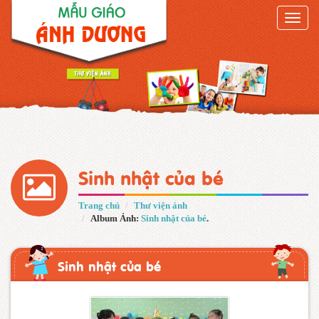
Toggle
naviga
Sinh nhật của bé
Trang chủ
Thư viện ảnh
Album Ảnh:
Sinh nhật của bé
.
Sinh nhật của bé