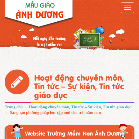
Toggle
naviga
Hoạt động chuyên môn
,
Tin tức – Sự kiện
,
Tin tức
giáo dục
Trang chủ
Hoạt động chuyên môn
,
Tin tức – Sự kiện
,
Tin tức giáo dục
Sáng tạo phương pháp học tập mới cho trẻ mầm non
Website Trường Mầm Non Ánh Dương