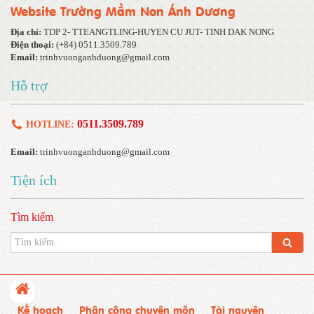
Website Trường Mầm Non Ánh Dương
Địa chỉ:
TDP 2- TTEANGTLING-HUYEN CU JUT- TINH DAK NONG
Điện thoại:
(+84) 0511.3509.789
Email:
trinhvuonganhduong@gmail.com
Hỗ trợ
0511.3509.789
HOTLINE:
Email:
trinhvuonganhduong@gmail.com
Tiện ích
Tìm kiếm
Kế hoạch
Phân công chuyên môn
Tài nguyên