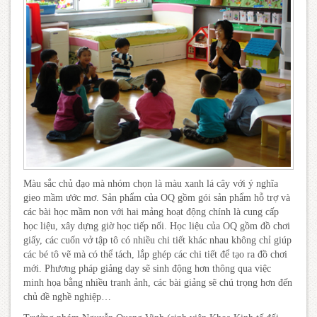
Màu sắc chủ đạo mà nhóm chọn là màu xanh lá cây với ý nghĩa
gieo mầm ước mơ. Sản phẩm của OQ gồm gói sản phẩm hỗ trợ và
các bài học mầm non với hai mảng hoạt động chính là cung cấp
học liệu, xây dựng giờ học tiếp nối. Học liệu của OQ gồm đồ chơi
giấy, các cuốn vở tập tô có nhiều chi tiết khác nhau không chỉ giúp
các bé tô vẽ mà có thể tách, lắp ghép các chi tiết để tạo ra đồ chơi
mới. Phương pháp giảng dạy sẽ sinh động hơn thông qua việc
minh họa bằng nhiều tranh ảnh, các bài giảng sẽ chú trọng hơn đến
chủ đề nghề nghiệp…