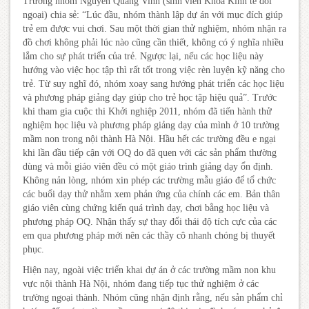
Trưởng nhóm Nguyễn Quang Vinh (sinh viên Khoa Kinh tế đối
ngoại) chia sẻ: “Lúc đầu, nhóm thành lập dự án với mục đích giúp
trẻ em được vui chơi. Sau một thời gian thử nghiệm, nhóm nhận ra
đồ chơi không phải lúc nào cũng cần thiết, không có ý nghĩa nhiều
lắm cho sự phát triển của trẻ. Ngược lại, nếu các học liệu này
hướng vào việc học tập thì rất tốt trong việc rèn luyện kỹ năng cho
trẻ. Từ suy nghĩ đó, nhóm xoay sang hướng phát triển các học liệu
và phương pháp giảng dạy giúp cho trẻ học tập hiệu quả”. Trước
khi tham gia cuộc thi Khởi nghiệp 2011, nhóm đã tiến hành thử
nghiệm học liệu và phương pháp giảng dạy của mình ở 10 trường
mầm non trong nội thành Hà Nội. Hầu hết các trường đều e ngại
khi lần đầu tiếp cận với OQ do đã quen với các sản phẩm thường
dùng và mỗi giáo viên đều có một giáo trình giảng dạy ổn định.
Không nản lòng, nhóm xin phép các trường mẫu giáo để tổ chức
các buổi dạy thử nhằm xem phản ứng của chính các em. Bản thân
giáo viên cùng chứng kiến quá trình dạy, chơi bằng học liệu và
phương pháp OQ. Nhận thấy sự thay đổi thái độ tích cực của các
em qua phương pháp mới nên các thầy cô nhanh chóng bị thuyết
phục.
Hiện nay, ngoài việc triển khai dự án ở các trường mầm non khu
vực nội thành Hà Nội, nhóm đang tiếp tục thử nghiệm ở các
trường ngoại thành. Nhóm cũng nhận định rằng, nếu sản phẩm chỉ